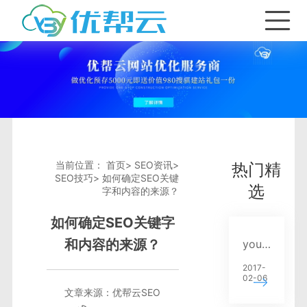
首页
产品与服务
SEO优化套餐
关键词优化
当前位置：
首页
>
SEO资讯
>
热门精
SEO技巧
>
如何确定SEO关键
SEO资讯
全网seo推广
选
字和内容的来源？
如何确定SEO关键字
合作加盟
网站排名出租
网站优化
和内容的来源？
youbangyun.cn新版正式上线 重点推广云排名系列服务
2017-
关于我们
SEO优化服务
SEO技巧
02-06
文章来源：
优帮云SEO