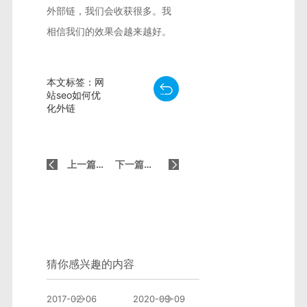
外部链，我们会收获很多。我
相信我们的效果会越来越好。
本文标签：网
站seo如何优
化外链
上一篇：SEO优化比掌握增加网站外链的四个要素更重要
下一篇：SEO技术分享长尾关键词布局位置
猜你感兴趣的内容
youbangyun.cn新版正式上线 重点推广云排
如何写SEO的标题？
2017-02-06
2020-09-09