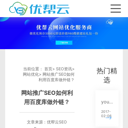
首页
产品与服务
SEO优化套餐
关键词优化
当前位置：
首页
>
SEO资讯
>
热门精
网站优化
>
网站推广SEO如何
SEO资讯
全网seo推广
选
利用百度库做外链？
网站推广SEO如何利
合作加盟
网站排名出租
网站优化
用百度库做外链？
youbangyun.cn新版正式上线 重点推广云排名系列服务
2017-
关于我们
SEO优化服务
SEO技巧
02-06
文章来源：
优帮云SEO