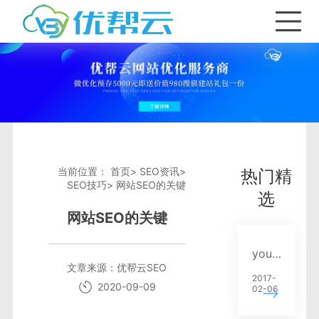
首页
产品与服务
SEO优化套餐
关键词优化
当前位置：
首页
>
SEO资讯
>
热门精
SEO技巧
>
网站SEO的关键
SEO资讯
全网seo推广
选
网站SEO的关键
合作加盟
网站排名出租
网站优化
youbangyun.cn新版正式上线 重点推广云排名系列服务
文章来源：
优帮云SEO
2017-
关于我们
SEO优化服务
SEO技巧
2020-09-09
02-06